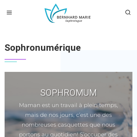
ACCUEIL
SOPHRONUMÉRIQUE
Sophronumérique
SOPHROMUM
Maman est un travail à plein temps,
mais de nos jours, c’est une des
nombreuses casquettes que nous
portons au quotidien! S’occuper des